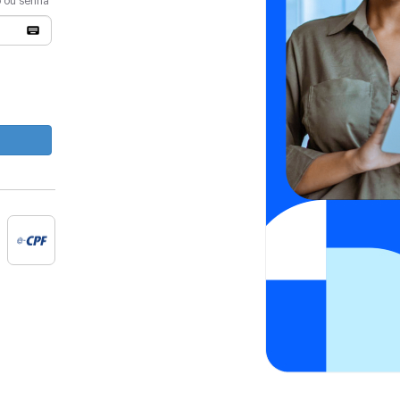
o ou senha
e-cpf